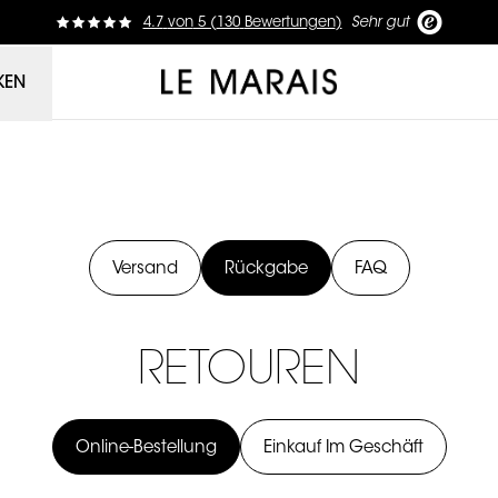
4.7
von
5 (
130
Bewertungen
)
Sehr gut
Le Marais
KEN
Versand
Rückgabe
FAQ
RETOUREN
Online-Bestellung
Einkauf Im Geschäft