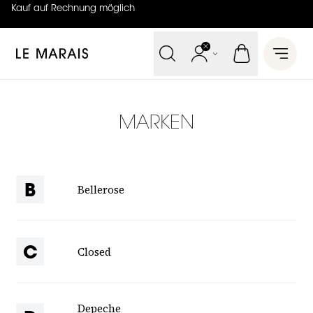
Kauf auf Rechnung möglich
4.7
von
5 (
130
Bewertungen
)
Le Marais
Open 
MARKEN
Bellerose
B
Closed
C
Depeche