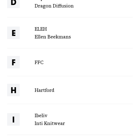
D
Dragon Diffusion
ELEH
E
Ellen Beekmans
FFC
F
Hartford
H
Ibeliv
I
Inti Knitwear