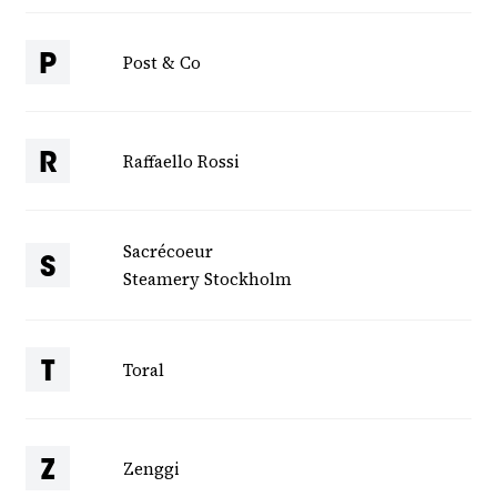
Post & Co
P
Raffaello Rossi
R
Sacrécoeur
S
Steamery Stockholm
Toral
T
Zenggi
Z