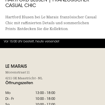
HARTFORD BLUSEN | FRANZÖSISCHER
CASUAL CHIC
Hartford Blusen bei Le Marais: französischer Casual
Chic mit raffinierten Details und sommerlichen
Prints. Entdecken Sie die Kollektion.
Vor 15:00 Uhr bestellt, heute versendet
4.7
von
5 (
130
Bewertungen
)
LE MARAIS
Morenstraat 11
6211 GE Maastricht - NL
Öffnungszeiten
Mo
13:00 - 18:00
Di - Fr
10:00 - 18:00
Sa
10:00 - 17:00