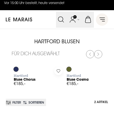
Vor 15:00 Uhr bestellt, heute versendet
4.7
von
5 (
130
Bewertungen
)
Le Marais
Open 
HARTFORD BLUSEN
FÜR DICH AUSGEWÄHLT
PREVIOUS SL
NEXT SL
Log in to add Bluse Chorus to your wishlist
Log in to add Bluse Cosma to 
Hartford
Hartford
Bluse Chorus
Bluse Cosma
€185,-
€185,-
2 ARTIKEL
FILTER
SORTIEREN
BESTSELLER
BESTSELLER