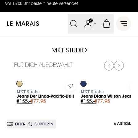
Vor 15:00 Uhr bestellt, heute versendet
4.7
von
5 (
130
Bewertungen
)
Le Marais
Open 
MKT STUDIO
FÜR DICH AUSGEWÄHLT
PREVIOUS SL
NEXT SL
-50%
-50%
Log in to add Jeans Der Linda-Pacific-Drill to your wishlist
Log in to add Jeans Diana Wils
L
MKT Studio
MKT Studio
Jeans Der Linda-Pacific-Drill
Jeans Diana Wilson Jean
€155,-
€77,95
€155,-
€77,95
6 ARTIKEL
FILTER
SORTIEREN
BESTSELLER
BESTSELLER
-50%
-50%