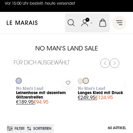
Vor 15:00 Uhr bestellt, heute versendet
4.7
von
5 (
130
Bewertungen
)
Le Marais
Open 
NO MAN'S LAND SALE
FÜR DICH AUSGEWÄHLT
PREVIOUS SL
NEXT SL
-50%
-50%
Log in to add Leinenhose mit dezentem Glitzerstreifen to y
Log in to add Langes Kleid mit
L
No Man's Land
No Man's Land
Leinenhose mit dezentem
Langes Kleid mit Druck
Glitzerstreifen
€249,95
€124,95
€189,95
€94,95
60 ARTIKEL
FILTER
SORTIEREN
BESTSELLER
BESTSELLER