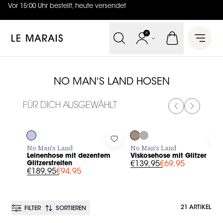
Vor 15:00 Uhr bestellt, heute versendet
4.7
von
5 (
130
Bewertungen
)
Le Marais
Open 
NO MAN'S LAND HOSEN
FÜR DICH AUSGEWÄHLT
PREVIOUS SL
NEXT SL
-50%
-50%
Log in to add Leinenhose mit dezentem Glitzerstreifen to y
Log in to add Viskosehose mit 
L
No Man's Land
No Man's Land
Leinenhose mit dezentem
Viskosehose mit Glitzer
Glitzerstreifen
€139,95
€69,95
€189,95
€94,95
21 ARTIKEL
FILTER
SORTIEREN
BESTSELLER