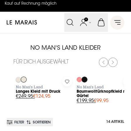
Kauf auf Rechnung möglich
4.7
von
5 (
130
Bewertungen
)
Le Marais
Open 
NO MAN'S LAND KLEIDER
FÜR DICH AUSGEWÄHLT
PREVIOUS SL
NEXT SL
-50%
-50%
Log in to add Langes Kleid mit Druck to your wishlist
Log in to add Baumwolltürknopf
L
No Man's Land
No Man's Land
Langes Kleid mit Druck
Baumwolltürknopfkleid mit
€249,95
€124,95
Gürtel
€199,95
€99,95
14 ARTIKEL
FILTER
SORTIEREN
BESTSELLER
BESTSELLER