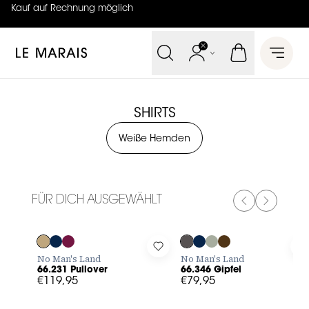
Kauf auf Rechnung möglich
4.7
von
5 (
130
Bewertungen
)
Le Marais
Open 
SHIRTS
Weiße Hemden
FÜR DICH AUSGEWÄHLT
PREVIOUS SL
NEXT SL
Log in to add 66.231 Pullover to your wishlist
Log in to add 66.346 Gipfel to
L
No Man's Land
No Man's Land
66.231 Pullover
66.346 Gipfel
€119,95
€79,95