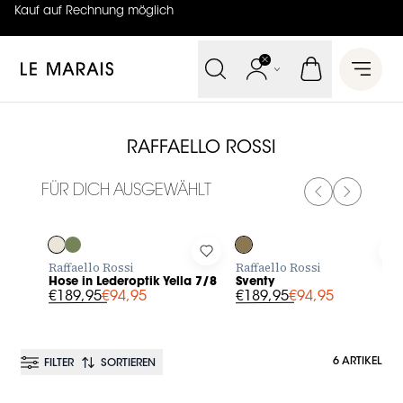
Kauf auf Rechnung möglich
4.7
von
5 (
130
Bewertungen
)
Le Marais
Open 
RAFFAELLO ROSSI
FÜR DICH AUSGEWÄHLT
PREVIOUS SL
NEXT SL
-50%
-50%
Log in to add Hose in Lederoptik Yella 7/8 to your wishlist
Log in to add Sventy to your w
L
Raffaello Rossi
Raffaello Rossi
Hose in Lederoptik Yella 7/8
Sventy
€189,95
€94,95
€189,95
€94,95
6 ARTIKEL
FILTER
SORTIEREN
BESTSELLER
BESTSELLER