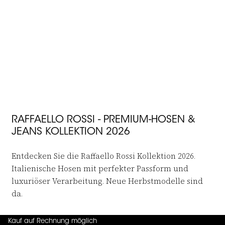
JOIN THE FAMILY
-50%
 in to add Rock Kunstleder Fenja to your wishlist
Raffaello Rossi
Rock Kunstleder Fenja
€159,95
€79,95
RAFFAELLO ROSSI - PREMIUM-HOSEN &
JEANS KOLLEKTION 2026
Entdecken Sie die Raffaello Rossi Kollektion 2026.
Italienische Hosen mit perfekter Passform und
luxuriöser Verarbeitung. Neue Herbstmodelle sind
da.
Kauf auf Rechnung möglich
4.7
von
5 (
130
Bewertungen
)