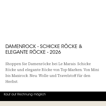
Willkommensrabatt
JOIN THE FAMILY
DAMENROCK - SCHICKE RÖCKE &
ELEGANTE RÖCKE - 2026
Shoppen Sie Damenröcke bei Le Marais. Schicke
Röcke und elegante Röcke von Top-Marken. Von Mini
bis Maxirock. Neu: Wolle und Travelstoff für den
Herbst.
Kauf auf Rechnung möglich
4.7
von
5 (
130
Bewertungen
)