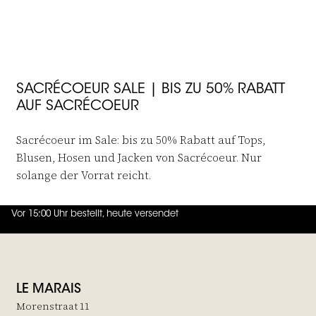
JOIN THE FAMILY
SACRÉCOEUR SALE | BIS ZU 50% RABATT
AUF SACRÉCOEUR
Sacrécoeur im Sale: bis zu 50% Rabatt auf Tops,
Blusen, Hosen und Jacken von Sacrécoeur. Nur
solange der Vorrat reicht.
Vor 15:00 Uhr bestellt, heute versendet
4.7
von
5 (
130
Bewertungen
)
LE MARAIS
Morenstraat 11