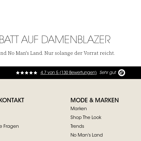
RABATT AUF DAMENBLAZER
und No Man's Land. Nur solange der Vorrat reicht.
4.7
von
5 (
130
Bewertungen
)
Sehr gut
 KONTAKT
MODE & MARKEN
Marken
Shop The Look
te Fragen
Trends
No Man's Land