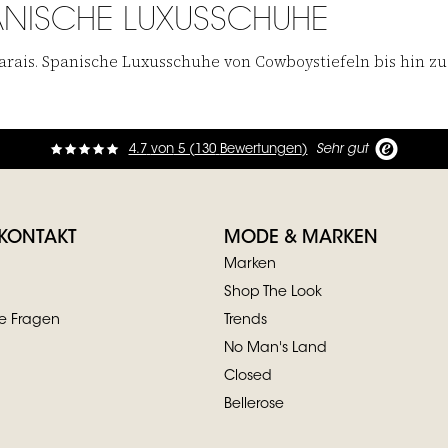
SPANISCHE LUXUSSCHUHE
 Marais. Spanische Luxusschuhe von Cowboystiefeln bis hin z
4.7
von
5 (
130
Bewertungen
)
Sehr gut
 KONTAKT
MODE & MARKEN
Marken
Shop The Look
te Fragen
Trends
No Man's Land
Closed
Bellerose