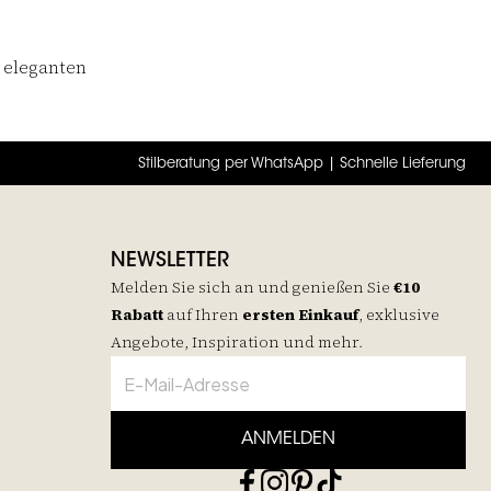
u eleganten
Stilberatung per WhatsApp | Schnelle Lieferung
NEWSLETTER
Melden Sie sich an und genießen Sie
€10
Rabatt
auf
Ihren
ersten Einkauf
, exklusive
Angebote, Inspiration und mehr.
ANMELDEN