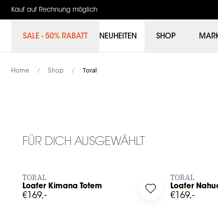
Kauf auf Rechnung möglich
SALE - 50% RABATT
NEUHEITEN
SHOP
MAR
Home
Shop
Toral
/
/
35
36
37
38
39
40
41
35
36
FÜR DICH AUSGEWÄHLT
JETZT BESTELLEN
J
TORAL
TORAL
Loafer Kimana Totem
Loafer Nahua
Log in to add Loafer Kimana Totem to your wishlist
Log in to add Loafe
€169,-
€169,-
36
37
38
39
40
41
35
36