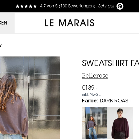
4.7
von
5 (
130
Bewertungen
)
Sehr gut
Le Marais
KEN
y
SWEATSHIRT F
Bellerose
€139,-
inkl. MwSt.
Farbe
:
DARK ROAST