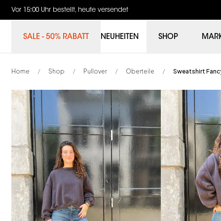
Vor 15:00 Uhr bestellt, heute versendet
SALE - 50% RABATT
NEUHEITEN
SHOP
MAR
Home
Shop
Pullover
Oberteile
Sweatshirt Fanc
/
/
/
/