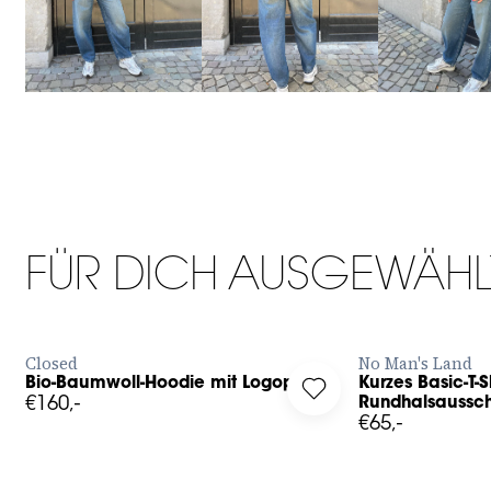
XS
S
M
L
XL
S
M
L
FÜR DICH AUSGEWÄHL
JETZT BESTELLEN
JET
Closed
No Man's Land
24
25
26
Bio-Baumwoll-Hoodie mit Logoprint
Kurzes Basic-T-
g in to add Bio-Baumwoll-Hoodie mit Logoprint to your wishli
Log in to add Kurzes 
€160,-
Rundhalsaussch
31
€65,-
34
36
38
40
42
44