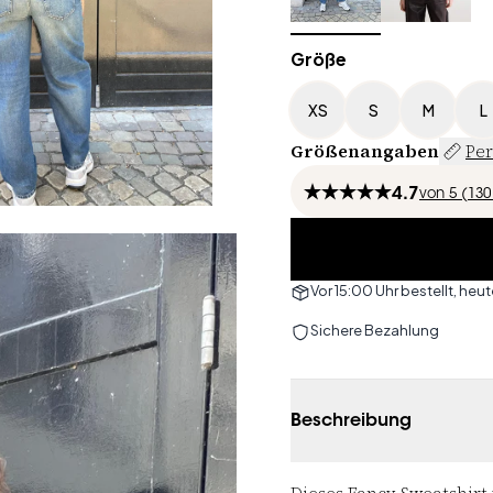
Größe
XS
S
M
L
Größenangaben
Per
4.7
von
5 (
130
Vor 15:00 Uhr bestellt, he
Sichere Bezahlung
Beschreibung