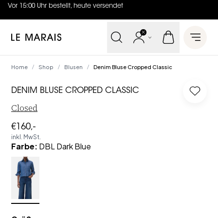
Vor 15:00 Uhr bestellt, heute versendet
4.7
von
5 (
130
Bewertungen
)
Le Marais
Open 
Home
Shop
Blusen
Denim Bluse Cropped Classic
/
/
/
DENIM BLUSE CROPPED CLASSIC
Log in
Closed
€160,-
inkl. MwSt.
Farbe
:
DBL Dark Blue