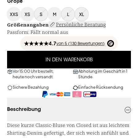
Größe
XXS
XS
S
M
L
XL
Größenangaben
Persönliche Beratung
Passform
:
Fällt normal aus
4.7
von
5 (
130
Bewertungen
)
IN DEN WARENKORB
Vor 15:00 Uhr bestellt,
Abholung im Geschäft in 1
heute noch versandt
Stunde
Sichere Bezahlung
Einfache Rücksendung
Beschreibung
Diese kurze Classic-Bluse von Closed ist aus leichtem
Shirting-Denim gefertigt, der sich weich anfühlt und