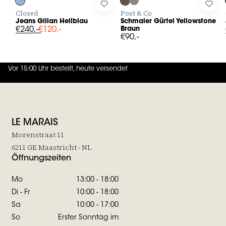
Log in to add Jeans Gillan Hellblau to your wishlist
Log in to add Schmaler Gürtel Ye
Log 
Closed
Post & Co
Jeans Gillan Hellblau
Schmaler Gürtel Yellowstone
€240,-
€120,-
Braun
€90,-
Vor 15:00 Uhr bestellt, heute versendet
4.7
von
5 (
130
Bewertungen
)
LE MARAIS
Morenstraat 11
6211 GE Maastricht - NL
Öffnungszeiten
Mo
13:00 - 18:00
Di - Fr
10:00 - 18:00
Sa
10:00 - 17:00
So
Erster Sonntag im