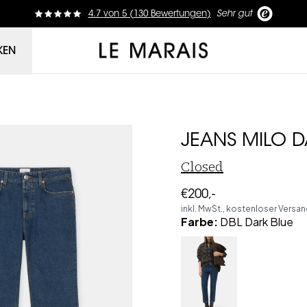
4.7
von
5 (
130
Bewertungen
)
Sehr gut
Le Marais
KEN
JEANS MILO D
Closed
€200,-
inkl. MwSt., kostenloser Versa
Farbe
:
DBL Dark Blue