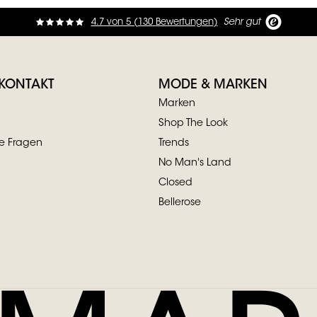
4.7
von
5 (
130
Bewertungen
)
Sehr gut
 KONTAKT
MODE & MARKEN
Marken
Shop The Look
te Fragen
Trends
No Man's Land
Closed
Bellerose