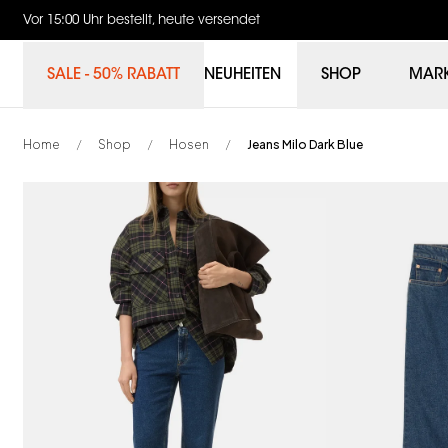
Vor 15:00 Uhr bestellt, heute versendet
SALE - 50% RABATT
NEUHEITEN
SHOP
MAR
Home
Shop
Hosen
Jeans Milo Dark Blue
/
/
/