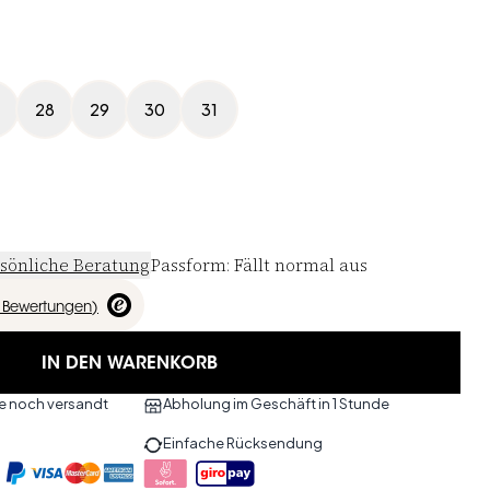
28
29
30
31
sönliche Beratung
Passform
:
Fällt normal aus
Bewertungen
)
IN DEN WARENKORB
ute noch versandt
Abholung im Geschäft in 1 Stunde
Einfache Rücksendung