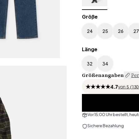
Größe
24
25
26
27
Länge
32
34
Größenangaben
Per
4.7
von
5 (
130
Vor 15:00 Uhr bestellt, he
Sichere Bezahlung