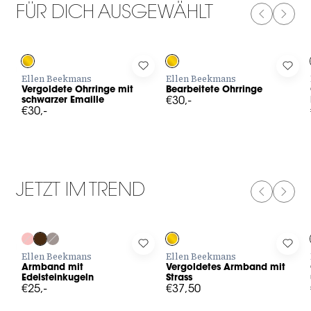
FÜR DICH AUSGEWÄHLT
PREVIOUS
NEXT
Log in to add Vergoldete Ohrringe mit schwarzer Emaille to you
Log in to add Bearbeitete Ohrring
Log 
Ellen Beekmans
Ellen Beekmans
Vergoldete Ohrringe mit
Bearbeitete Ohrringe
schwarzer Emaille
€30,-
€30,-
JETZT IM TREND
PREVIOUS
NEXT
Log in to add Armband mit Edelsteinkugeln to your wishlist
Log in to add Vergoldetes Armban
Log 
Ellen Beekmans
Ellen Beekmans
Armband mit
Vergoldetes Armband mit
Edelsteinkugeln
Strass
€25,-
€37,50