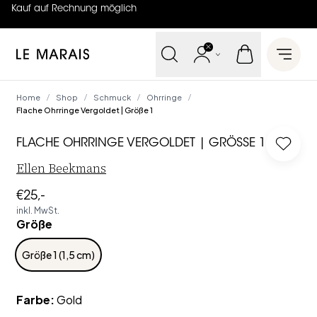
Kauf auf Rechnung möglich
4.7
von
5 (
130
Bewertungen
)
Le Marais
Open 
Home
Shop
Schmuck
Ohrringe
/
/
/
/
Flache Ohrringe Vergoldet | Größe 1
FLACHE OHRRINGE VERGOLDET | GRÖSSE 1
Log in
Ellen Beekmans
€25,-
inkl. MwSt.
Größe
Größe 1 (1,5 cm)
Farbe
:
Gold