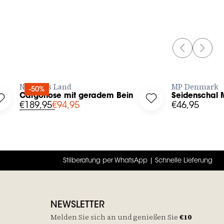
PREVIOUS 
NEXT 
JETZT BESTELLEN
JE
No Man's Land
MP Denmark
-50%
Cargohose mit geradem Bein
Seidenschal 
ishlist
Log in to add Cargohose mit geradem Bein to your wishlist
Log in to add Seide
€189,95
€94,95
€46,95
Stilberatung per WhatsApp | Schnelle Lieferung
NEWSLETTER
Melden Sie sich an und genießen Sie
€10