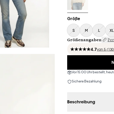
Größe
S
M
L
XL
Größenangaben
Per
4.7
von
5 (
130
N
Vor 15:00 Uhr bestellt, he
Sichere Bezahlung
Beschreibung