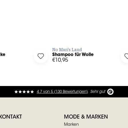
240ml
ZT BESTELLEN
JETZT BESTELLEN
No Man's Land
cke
Shampoo für Wolle
inenjacke to your wishlist
Log in to add Shampoo für Wolle to your w
€10,95
4.7
von
5 (
130
Bewertungen
)
Sehr gut
 KONTAKT
MODE & MARKEN
Marken