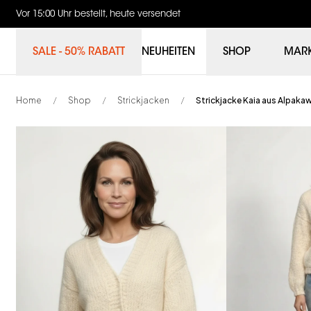
Vor 15:00 Uhr bestellt, heute versendet
SALE - 50% RABATT
NEUHEITEN
SHOP
MAR
Home
Shop
Strickjacken
Strickjacke Kaia aus Alpaka
/
/
/