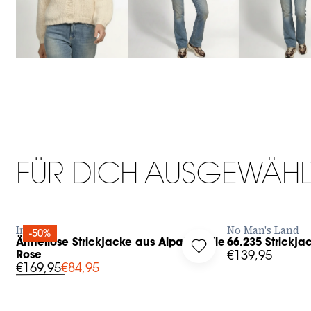
S
M
L
XL
XS
S
M
FÜR DICH AUSGEWÄHL
JETZT BESTELLEN
JET
Inti
No Man's Land
-50%
Ärmellose Strickjacke aus Alpakawolle
66.235 Strickja
g in to add Ärmellose Strickjacke aus Alpakawolle Rose to your
Log in to add 66.235 S
Rose
€139,95
€169,95
€84,95
34
36
38