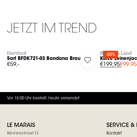
JETZT IM TREND
JETZT BESTELLEN
JET
Hartford
No Man's Land
-50%
Sarf BFDK721-03 Bandana Braun
Kurze Leinenja
g in to add Sarf BFDK721-03 Bandana Braun to your wishlist
Log in to add Kurze Le
€59,-
€199,95
€99,95
Vor 15:00 Uhr bestellt, heute versendet
LE MARAIS
SERVICE &
Morenstraat 11
Kontakt