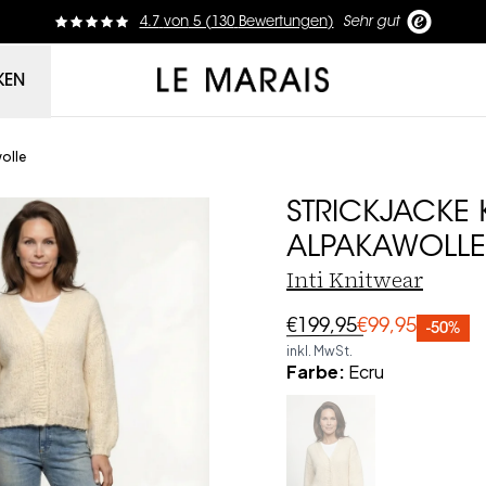
4.7
von
5 (
130
Bewertungen
)
Sehr gut
Le Marais
KEN
wolle
STRICKJACKE 
ALPAKAWOLLE
Inti Knitwear
€199,95
€99,95
-50%
inkl. MwSt.
Farbe
:
Ecru