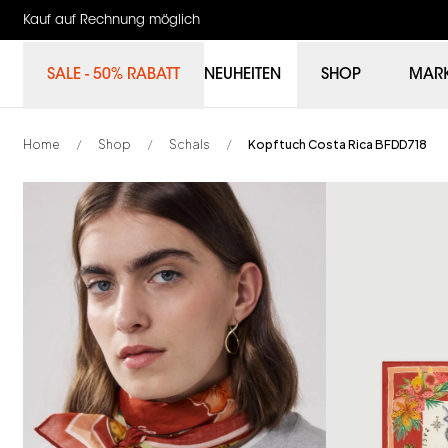
Kauf auf Rechnung möglich
SALE - 50% RABATT
NEUHEITEN
SHOP
MAR
Home
Shop
Schals
Kopftuch Costa Rica BFDD718
/
/
/