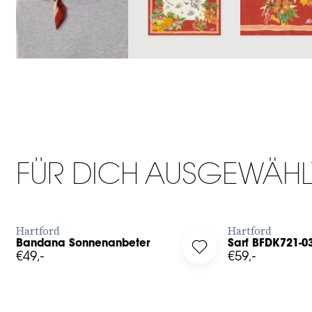
TU
FÜR DICH AUSGEWÄHL
JETZT BESTELLEN
JET
Hartford
Hartford
Bandana Sonnenanbeter
Sarf BFDK721-0
g in to add Bandana Sonnenanbeter to your wishlist
Log in to add Sarf BF
€49,-
€59,-