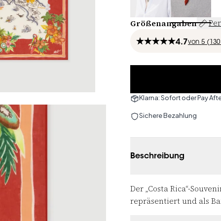
Größenangaben
Per
4.7
von
5 (
130
Klarna: Sofort oder Pay Afte
Sichere Bezahlung
Beschreibung
Der „Costa Rica“-Souven
repräsentiert und als Ba