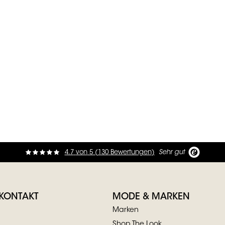
st
4.7
von
5 (
130
Bewertungen
)
Sehr gut
 KONTAKT
MODE & MARKEN
Marken
Shop The Look