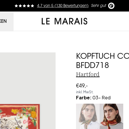
4.7
von
5 (
130
Bewertungen
)
Sehr gut
Le Marais
KEN
KOPFTUCH CO
BFDD718
Hartford
€49,-
inkl. MwSt.
Farbe
:
03- Red