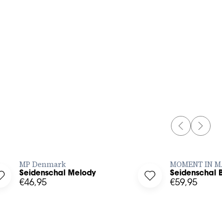
68cm x 68cm
PREVIOUS 
NEXT 
JETZT BESTELLEN
JE
MP Denmark
MOMENT IN M
Seidenschal Melody
Seidenschal 
hlist
Log in to add Seidenschal Melody to your wishlist
Log in to add Seiden
€46,95
€59,95