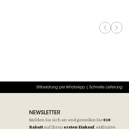
PREVIOUS 
NEXT 
Stilberatung per WhatsApp | Schnelle Lieferung
NEWSLETTER
Melden Sie sich an und genießen Sie
€10
Rabatt
auf
Ihren
ersten Einkauf
, exklusive