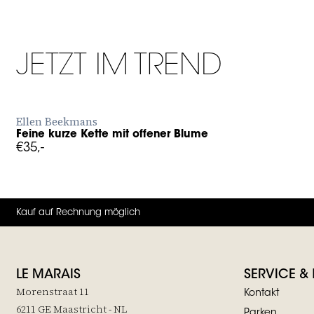
JETZT IM TREND
JETZT BESTELLEN
Ellen Beekmans
Feine kurze Kette mit offener Blume
g in to add Feine kurze Kette mit offener Blume to your wishli
€35,-
Kauf auf Rechnung möglich
LE MARAIS
SERVICE &
Morenstraat 11
Kontakt
6211 GE Maastricht - NL
Parken