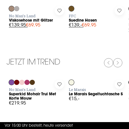
Log in to add Viskosehose mit Glitzer to your wishlist
Log in to add Suedine Hosen to y
Log 
No Man's Land
FFC
Viskosehose mit Glitzer
Suedine Hosen
€139,95
€69,95
€139,-
€69,95
JETZT IM TREND
PREVIOUS
NEXT
Log in to add Superkid Mohair Trui Met Korte Mouw to your wis
Log in to add Le Marais Segeltuc
Log 
No Man's Land
Le Marais
Superkid Mohair Trui Met
Le Marais Segeltuchtasche S
Korte Mouw
€15,-
€219,95
Vor 15:00 Uhr bestellt, heute versendet
4.7
von
5 (
130
Bewertungen
)