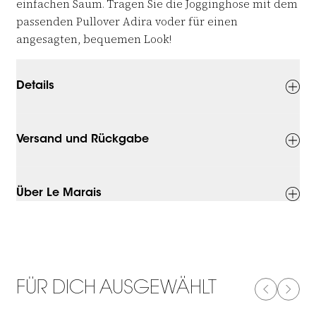
einfachen Saum. Tragen Sie die Jogginghose mit dem
passenden Pullover Adira v
oder für einen
angesagten, bequemen Look!
Details
Versand und Rückgabe
Über Le Marais
FÜR DICH AUSGEWÄHLT
PREVIOUS
NEXT
-50%
-50%