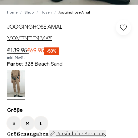
Home
Shop
Hosen
Jogginghose Amal
/
/
/
JOGGINGHOSE AMAL
Log in
MOMENT IN MAY
€139,95
€69,95
-50%
inkl. MwSt.
Farbe
:
328 Beach Sand
Größe
S
M
L
Größenangaben
Persönliche Beratung