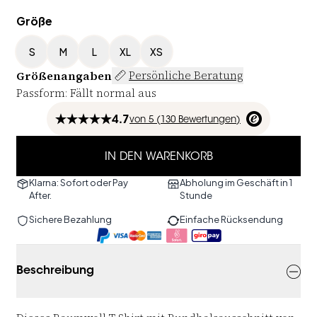
Größe
S
M
L
XL
XS
Größenangaben
Persönliche Beratung
Passform
:
Fällt normal aus
4.7
von
5 (
130
Bewertungen
)
IN DEN WARENKORB
Klarna: Sofort oder Pay
Abholung im Geschäft in 1
After.
Stunde
Sichere Bezahlung
Einfache Rücksendung
Beschreibung