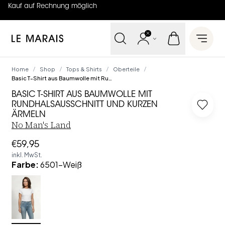
Kauf auf Rechnung möglich
4.7
von
5 (
130
Bewertungen
)
Le Marais
Open 
Home
Shop
Tops & Shirts
Oberteile
/
/
/
/
Basic T-Shirt aus Baumwolle mit Rundhalsausschnitt und kurzen Ärmeln
BASIC T-SHIRT AUS BAUMWOLLE MIT
RUNDHALSAUSSCHNITT UND KURZEN
Log in
ÄRMELN
No Man's Land
€59,95
inkl. MwSt.
Farbe
:
6501-Weiß