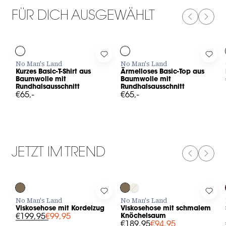
FÜR DICH AUSGEWÄHLT
PREVIOUS
NEXT
Log in to add Kurzes Basic-T-Shirt aus Baumwolle mit Rundhal
Log in to add Ärmelloses Basic-T
Log 
No Man's Land
No Man's Land
Kurzes Basic-T-Shirt aus
Ärmelloses Basic-Top aus
Baumwolle mit
Baumwolle mit
Rundhalsausschnitt
Rundhalsausschnitt
€65,-
€65,-
JETZT IM TREND
PREVIOUS
NEXT
-50%
-50%
Log in to add Viskosehose mit Kordelzug to your wishlist
Log in to add Viskosehose mit s
Log 
No Man's Land
No Man's Land
Viskosehose mit Kordelzug
Viskosehose mit schmalem
€199,95
€99,95
Knöchelsaum
€189,95
€94,95