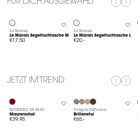
FÜR DICH AUSGEWÄHLT
PREVIOUS
NEXT
Log in to add Le Marais Segeltuchtasche M to your wishlist
Log in to add Le Marais Segeltuch
Log 
Le Marais
Le Marais
Le Marais Segeltuchtasche M
Le Marais Segeltuchtasche L
€17,50
€20,-
JETZT IM TREND
PREVIOUS
NEXT
Log in to add Maurerschal to your wishlist
Log in to add Brillenetui to your w
Log 
MOMENT IN MAY
Dragon Diffusion
Maurerschal
Brillenetui
€39,95
€65,-