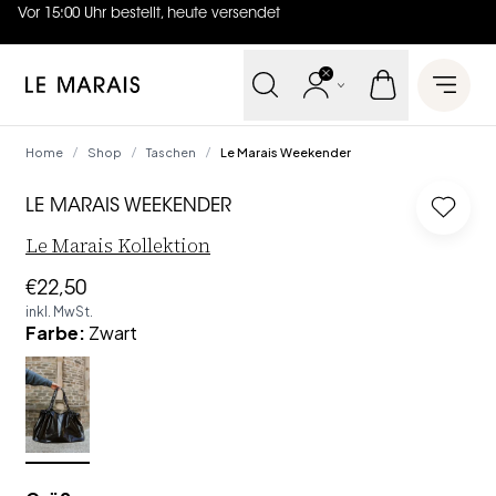
Vor 15:00 Uhr bestellt, heute versendet
4.7
von
5 (
130
Bewertungen
)
Le Marais
Open 
Home
Shop
Taschen
Le Marais Weekender
/
/
/
LE MARAIS WEEKENDER
Log in
Le Marais Kollektion
€22,50
inkl. MwSt.
Farbe
:
Zwart