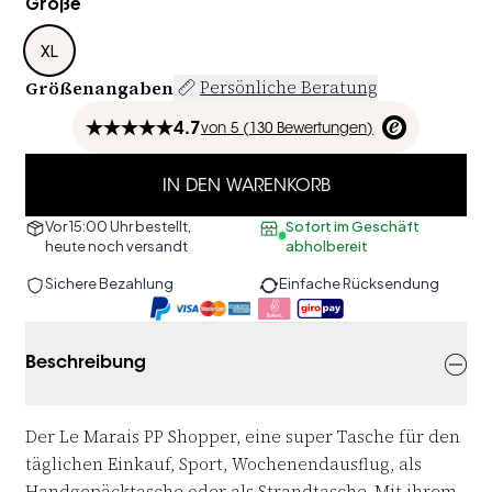
Größe
XL
Größenangaben
Persönliche Beratung
4.7
von
5 (
130
Bewertungen
)
IN DEN WARENKORB
Vor 15:00 Uhr bestellt,
Sofort im Geschäft
heute noch versandt
abholbereit
Sichere Bezahlung
Einfache Rücksendung
Beschreibung
Der Le Marais PP Shopper, eine super Tasche für den
täglichen Einkauf, Sport, Wochenendausflug, als
Handgepäcktasche oder als Strandtasche. Mit ihrem