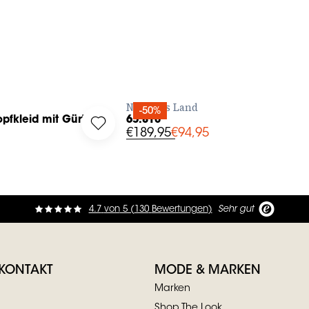
ZT BESTELLEN
JETZT BESTELLEN
No Man's Land
-50%
fkleid mit Gürtel
65.810
 your wishlist
türknopfkleid mit Gürtel to your wishlist
Log in to add 65.810 to your wishlist
€189,95
€94,95
4.7
von
5 (
130
Bewertungen
)
Sehr gut
 KONTAKT
MODE & MARKEN
Marken
Shop The Look