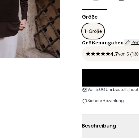
Größe
1-Größe
Größenangaben
Per
4.7
von
5 (
130
Vor 15:00 Uhr bestellt, he
Sichere Bezahlung
Beschreibung