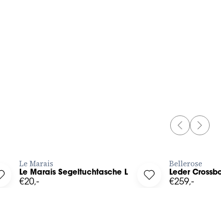
L
OS
PREVIOUS 
NEXT 
JETZT BESTELLEN
JE
Le Marais
Bellerose
Le Marais Segeltuchtasche L
Leder Crossb
t
Log in to add Le Marais Segeltuchtasche L to your wishlist
Log in to add Leder
€20,-
€259,-