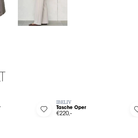
T
ZT BESTELLEN
JETZT BESTELLEN
IBELIV
y
Tasche Oper
g Ampy to your wishlist
Log in to add Tasche Oper to your wishlis
€220,-
40
42
34
36
38
40
42
44