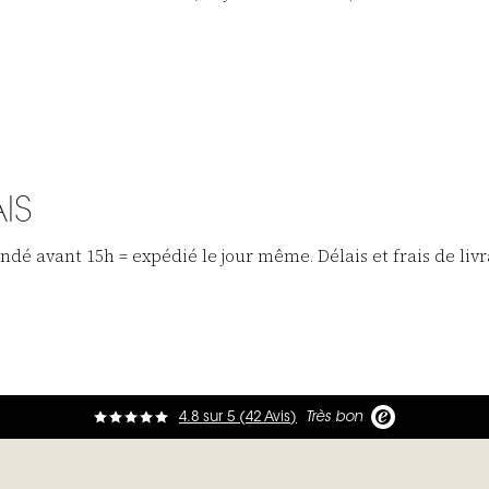
IS
dé avant 15h = expédié le jour même. Délais et frais de liv
4.8
sur
5 (
42
Avis
)
Très bon