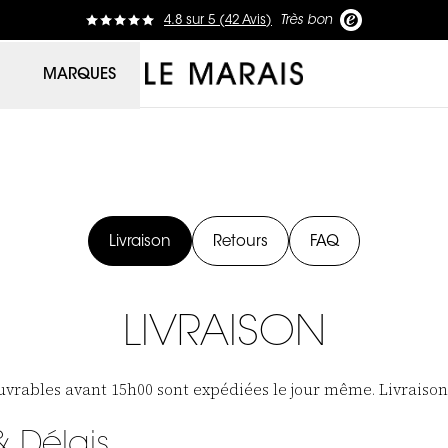
4.8
sur
5 (
42
Avis
)
Très bon
Le Marais
MARQUES
Livraison
Retours
FAQ
LIVRAISON
vrables avant 15h00 sont expédiées le jour même. Livraison
& Délais