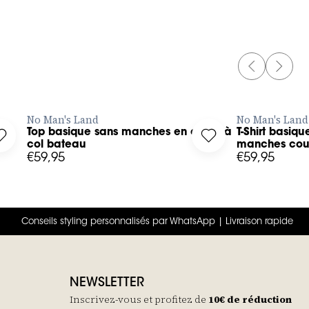
PREVIOUS 
NEXT 
AJOUTER RAPIDEMENT
AJOU
No Man's Land
No Man's Land
Top basique sans manches en coton à
T-Shirt basiq
our wishlist
Log in to add Top basique sans manches en coton à col bateau
Log in to add T-Shir
col bateau
manches cou
€59,95
€59,95
Conseils styling personnalisés par WhatsApp | Livraison rapide
NEWSLETTER
Inscrivez-vous et profitez de
10€ de réduction