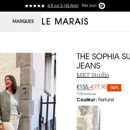
4.8
sur
5 (
42
Avis
)
Très bon
Le Marais
MARQUES
THE SOPHIA SU
JEANS
MKT Studio
€155,-
€77,95
-50%
TVA incluse
Couleur
:
Naturel