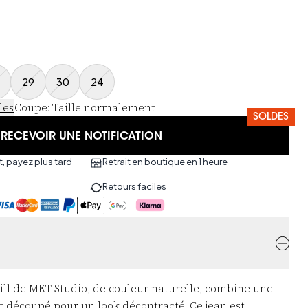
29
30
24
les
Coupe
:
Taille normalement
SOLDES
RECEVOIR UNE NOTIFICATION
, payez plus tard
Retrait en boutique en 1 heure
Retours faciles
ill de MKT Studio, de couleur naturelle, combine une
t découpé pour un look décontracté. Ce jean est