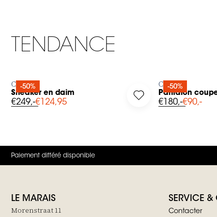
TENDANCE
AJOUTER RAPIDEMENT
AJOUT
Closed
Closed
-50%
-50%
Sneaker en daim
Pantalon coupe
g in to add Sneaker en daim to your wishlist
Log in to add Pantalo
€249,-
€124,95
€180,-
€90,-
Paiement différé disponible
LE MARAIS
SERVICE &
Morenstraat 11
Contacter