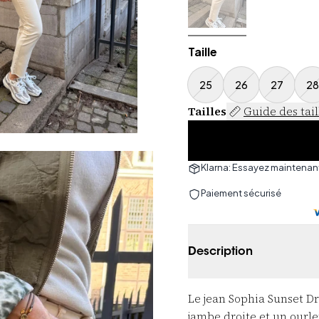
Taille
25
26
27
28
Tailles
Guide des tail
Klarna: Essayez maintenant
Paiement sécurisé
Description
Le jean Sophia Sunset Dr
jambe droite et un ourle