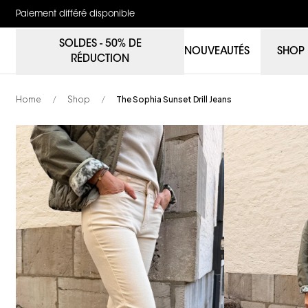
Paiement différé disponible
SOLDES - 50% DE
NOUVEAUTÉS
SHOP
RÉDUCTION
Home
Shop
The Sophia Sunset Drill Jeans
/
/