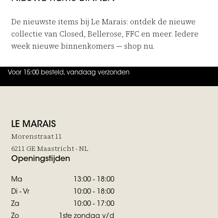
De nieuwste items bij Le Marais: ontdek de nieuwe
collectie van Closed, Bellerose, FFC en meer. Iedere
week nieuwe binnenkomers — shop nu.
Voor 15:00 besteld, vandaag verzonden
4.9
uit
5 (
737
reviews
)
LE MARAIS
Morenstraat 11
6211 GE Maastricht - NL
Openingstijden
Ma
13:00 - 18:00
Di - Vr
10:00 - 18:00
Za
10:00 - 17:00
Zo
1ste zondag v/d