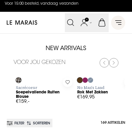
Voor 15:00 besteld, vandaag verzonden
4.9
uit
5 (
737
reviews
)
Le Marais
Open 
NEW ARRIVALS
VOOR JOU GEKOZEN
PREVIOUS SL
NEXT SL
Log in to add Soepelvallende Ruiten Blouse to your wishlis
Log in to add Rok Met Zakken 
L
Sacrécoeur
No Man's Land
Soepelvallende Ruiten
Rok Met Zakken
Blouse
€169,95
€159,-
169 ARTIKELEN
FILTER
SORTEREN