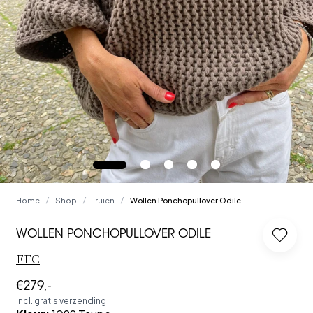
Home
Shop
Truien
Wollen Ponchopullover Odile
/
/
/
WOLLEN PONCHOPULLOVER ODILE
Log in
FFC
€279,-
incl. gratis verzending