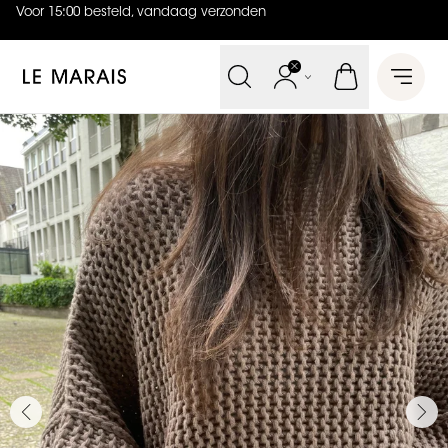
Voor 15:00 besteld, vandaag verzonden
4.9
uit
5 (
737
reviews
)
Le Marais
Open 