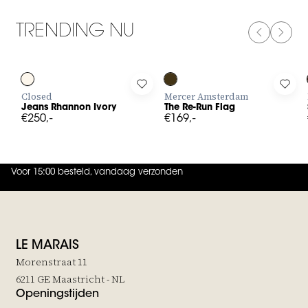
TRENDING NU
PREVIOUS
NEXT
Log in to add Jeans Rhannon Ivory to your wishlist
Log in to add The Re-Run Flag to 
Log 
Closed
Mercer Amsterdam
Jeans Rhannon Ivory
The Re-Run Flag
€250,-
€169,-
Voor 15:00 besteld, vandaag verzonden
4.9
uit
5 (
737
reviews
)
LE MARAIS
Morenstraat 11
6211 GE Maastricht - NL
Openingstijden