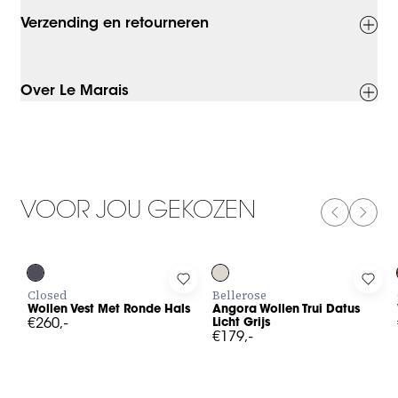
Verzending en retourneren
Over Le Marais
VOOR JOU GEKOZEN
PREVIOUS
NEXT
Log in to add Wollen Vest Met Ronde Hals to your wishlist
Log in to add Angora Wollen Trui D
Log 
Closed
Bellerose
Wollen Vest Met Ronde Hals
Angora Wollen Trui Datus
€260,-
Licht Grijs
€179,-