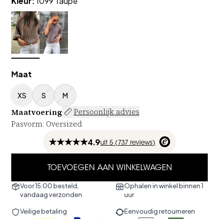
Kleur
:
1099 Taupe
Maat
XS
S
M
Maatvoering
Persoonlijk advies
Pasvorm
:
Oversized
4.9
uit
5 (
737
reviews
)
TOEVOEGEN AAN WINKELWAGEN
Voor 15:00 besteld,
Ophalen in winkel binnen 1
vandaag verzonden
uur
Veilige betaling
Eenvoudig retourneren