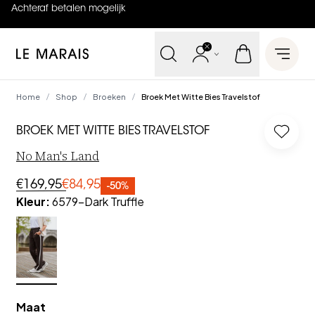
Achteraf betalen mogelijk
4.9
uit
5 (
737
reviews
)
Le Marais
Open 
Home
Shop
Broeken
Broek Met Witte Bies Travelstof
/
/
/
BROEK MET WITTE BIES TRAVELSTOF
Log in
No Man's Land
€169,95
€84,95
-50%
Kleur
:
6579-Dark Truffle
Maat