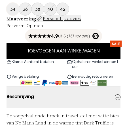
34
36
38
40
42
Maatvoering
Persoonlijk advies
Pasvorm
:
Op maat
4.9
uit
5 (
737
reviews
)
SALE
TOEVOEGEN AAN WINKELWAGEN
Klarna: Achteraf betalen
Ophalen in winkel binnen 1
uur
Veilige betaling
Eenvoudig retourneren
Beschrijving
De soepelvallende broek in travel stof met witte bies
van No Man's Land in de warme tint Dark Truffle is