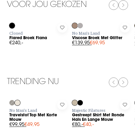
VOOR JOU GEKOZEN
PREVIOUS
NEXT
-50%
Log in to add Flared Broek Fiana to your wishlist
Log in to add Viscose Broek Met G
Log 
Closed
No Man's Land
Flared Broek Fiana
Viscose Broek Met Glitter
€240,-
€139,95
€69,95
TRENDING NU
PREVIOUS
NEXT
-50%
-50%
Log in to add Travelstof Top Met Korte Mouw to your wishlist
Log in to add Gestreept Shirt M
Log 
No Man's Land
Majestic Filatures
Travelstof Top Met Korte
Gestreept Shirt Met Ronde
Mouw
Hals En Lange Mouw
€99,95
€49,95
€80,-
€40,-