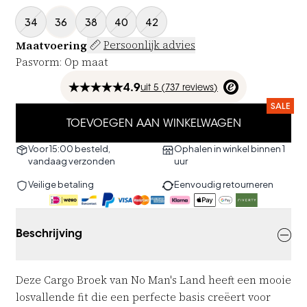
34
36
38
40
42
Maatvoering
Persoonlijk advies
Pasvorm
:
Op maat
4.9
uit
5 (
737
reviews
)
SALE
TOEVOEGEN AAN WINKELWAGEN
Voor 15:00 besteld,
Ophalen in winkel binnen 1
vandaag verzonden
uur
Veilige betaling
Eenvoudig retourneren
Beschrijving
Deze Cargo Broek van No Man's Land heeft een mooie
losvallende fit die een perfecte basis creëert voor