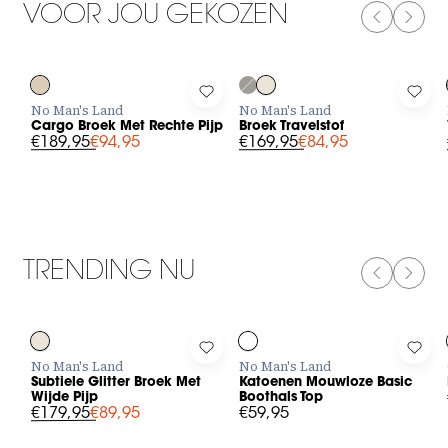
VOOR JOU GEKOZEN
PREVIOUS
NEXT
-50%
-50%
Log in to add Cargo Broek Met Rechte Pijp to your wishlist
Log in to add Broek Travelstof to
Log 
No Man's Land
No Man's Land
Cargo Broek Met Rechte Pijp
Broek Travelstof
€189,95
€94,95
€169,95
€84,95
TRENDING NU
PREVIOUS
NEXT
-50%
Log in to add Subtiele Glitter Broek Met Wijde Pijp to your wis
Log in to add Katoenen Mouwloze
Log 
No Man's Land
No Man's Land
Subtiele Glitter Broek Met
Katoenen Mouwloze Basic
Wijde Pijp
Boothals Top
€179,95
€89,95
€59,95