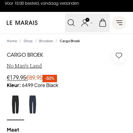
Voor 15:00 besteld, vandaag verzonden
4.9
uit
5 (
737
reviews
)
Le Marais
Open 
Home
Shop
Broeken
Cargo Broek
/
/
/
CARGO BROEK
Log in
No Man's Land
€179,95
€89,95
-50%
Kleur
:
6499 Core Black
Maat