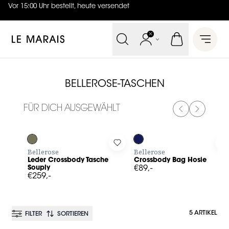
Vor 15:00 Uhr bestellt, heute versendet
4.7
von
5 (
130
Bewertungen
)
Le Marais
Open 
BELLEROSE-TASCHEN
FÜR DICH AUSGEWÄHLT
PREVIOUS SL
NEXT SL
Log in to add Leder Crossbody Tasche Souply to your wish
Log in to add Crossbody Bag H
L
Bellerose
Bellerose
Leder Crossbody Tasche
Crossbody Bag Hosie
Souply
€89,-
€259,-
5 ARTIKEL
FILTER
SORTIEREN