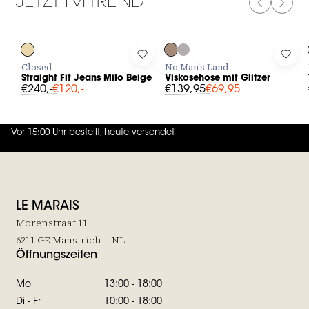
JETZT IM TREND
PREVIOUS
NEXT
-50%
-50%
Log in to add Straight Fit Jeans Milo Beige to your wishlist
Log in to add Viskosehose mit Glit
Log 
Closed
No Man's Land
Straight Fit Jeans Milo Beige
Viskosehose mit Glitzer
€240,-
€120,-
€139,95
€69,95
Vor 15:00 Uhr bestellt, heute versendet
4.7
von
5 (
130
Bewertungen
)
LE MARAIS
Morenstraat 11
6211 GE Maastricht - NL
Öffnungszeiten
Mo
13:00 - 18:00
Di - Fr
10:00 - 18:00