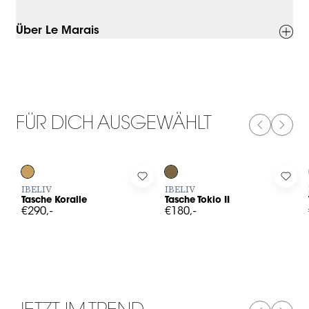
Über Le Marais
FÜR DICH AUSGEWÄHLT
PREVIOUS
NEXT
Log in to add Tasche Koralle to your wishlist
Log in to add Tasche Tokio II to y
Log 
IBELIV
IBELIV
Tasche Koralle
Tasche Tokio II
€290,-
€180,-