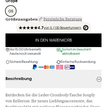
Größe
OS
Größenangaben
Persönliche Beratung
4.7
von
5 (
130
Bewertungen
)
IN DEN WARENKORB
Vor 15:00 Uhr bestellt,
Sofort im Geschäft
heute noch versandt
abholbereit
Sichere Bezahlung
Einfache Rücksendung
Beschreibung
Entdecken Sie die Leder-Crossbody-Tasche Souply 
von Bellerose: Ihr neues Lieblingsaccessoire, das 
Funktionalität mit zeitloser Eleganz verbindet. Diese 