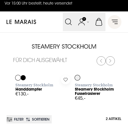
Vor 15:00 Uhr bestellt, heute versendet
4.7
von
5 (
130
Bewertungen
)
Le Marais
Open 
STEAMERY STOCKHOLM
FÜR DICH AUSGEWÄHLT
PREVIOUS SL
NEXT SL
Log in to add Handdampfer to your wishlist
Log in to add Steamery Stockh
Steamery Stockholm
Steamery Stockholm
Handdampfer
Steamery Stockholm
€130,-
Fusselrasierer
€45,-
2 ARTIKEL
FILTER
SORTIEREN