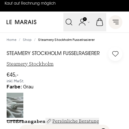
Kauf auf Rechnung möglich
4.7
von
5 (
130
Bewertungen
)
Le Marais
Open 
Home
Shop
Steamery Stockholm Fusselrasierer
/
/
STEAMERY STOCKHOLM FUSSELRASIERER
Log in
Steamery Stockholm
€45,-
inkl. MwSt.
Farbe
:
Grau
Größenangaben
Persönliche Beratung