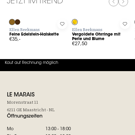
JETZT IM TREND
PREVIOUS
NEXT
Log in to add Feine Edelstein-Halskette to your wishlist
Log in to add Vergoldete Ohrringe
Log 
Ellen Beekmans
Ellen Beekmans
Feine Edelstein-Halskette
Vergoldete Ohrringe mit
€35,-
Perle und Blume
€27,50
Kauf auf Rechnung möglich
4.7
von
5 (
130
Bewertungen
)
LE MARAIS
Morenstraat 11
6211 GE Maastricht - NL
Öffnungszeiten
Mo
13:00 - 18:00