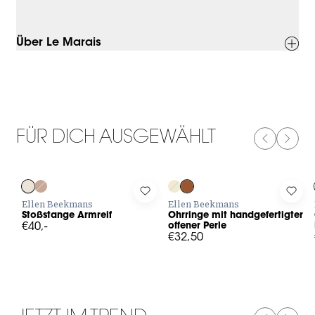
Über Le Marais
FÜR DICH AUSGEWÄHLT
PREVIOUS
NEXT
Log in to add Stoßstange Armreif to your wishlist
Log in to add Ohrringe mit handge
Log 
Ellen Beekmans
Ellen Beekmans
Stoßstange Armreif
Ohrringe mit handgefertigter
€40,-
offener Perle
€32,50