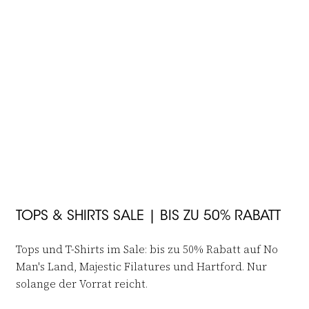
Willkommensrabatt
JOIN THE FAMILY
-50%
-50%
 in to add Tanktop to your wishlist
Log in to add M498-FT1137 to your
ELEH
Majestic Filatures
Tanktop
M498-FT1137
€69,-
€34,95
€155,-
€77,95
TOPS & SHIRTS SALE | BIS ZU 50% RABATT
Tops und T-Shirts im Sale: bis zu 50% Rabatt auf No
Man's Land, Majestic Filatures und Hartford. Nur
solange der Vorrat reicht.