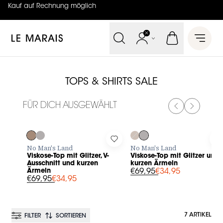
Kauf auf Rechnung möglich
4.7
von
5 (
130
Bewertungen
)
Le Marais
Open 
TOPS & SHIRTS SALE
FÜR DICH AUSGEWÄHLT
PREVIOUS SL
NEXT SL
-50%
-50%
Log in to add Viskose-Top mit Glitzer, V-Ausschnitt und kur
Log in to add Viskose-Top mit 
L
No Man's Land
No Man's Land
Viskose-Top mit Glitzer, V-
Viskose-Top mit Glitzer und
Ausschnitt und kurzen
kurzen Ärmeln
Ärmeln
€69,95
€34,95
€69,95
€34,95
7 ARTIKEL
FILTER
SORTIEREN
BESTSELLER
BESTSELLER