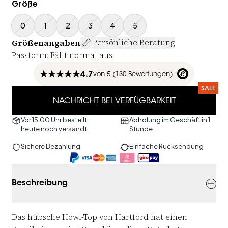
Größe
0
1
2
3
4
5
Größenangaben
Persönliche Beratung
Passform
:
Fällt normal aus
4.7
von
5 (
130
Bewertungen
)
SALE
NACHRICHT BEI VERFÜGBARKEIT
Vor 15:00 Uhr bestellt,
Abholung im Geschäft in 1
heute noch versandt
Stunde
Sichere Bezahlung
Einfache Rücksendung
Beschreibung
Das hübsche Howi-Top von Hartford hat einen