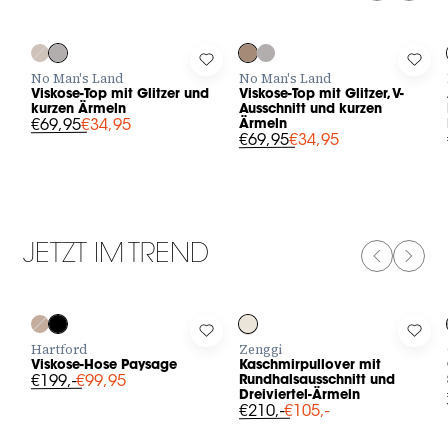
-50%
-50%
Log in to add Viskose-Top mit Glitzer und kurzen Ärmeln to you
Log in to add Viskose-Top mit Gli
Log 
No Man's Land
No Man's Land
Viskose-Top mit Glitzer und
Viskose-Top mit Glitzer, V-
kurzen Ärmeln
Ausschnitt und kurzen
€69,95
€34,95
Ärmeln
€69,95
€34,95
JETZT IM TREND
PREVIOUS
NEXT
-50%
-50%
Log in to add Viskose-Hose Paysage to your wishlist
Log in to add Kaschmirpullover mi
Log 
Hartford
Zenggi
Viskose-Hose Paysage
Kaschmirpullover mit
€199,-
€99,95
Rundhalsausschnitt und
Dreiviertel-Ärmeln
€210,-
€105,-