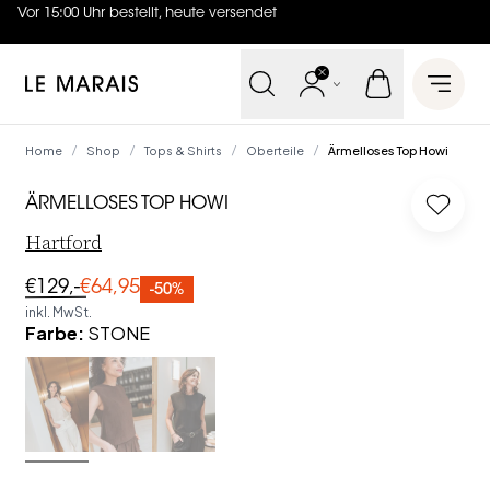
Vor 15:00 Uhr bestellt, heute versendet
4.7
von
5 (
130
Bewertungen
)
Le Marais
Open 
Home
Shop
Tops & Shirts
Oberteile
Ärmelloses Top Howi
/
/
/
/
ÄRMELLOSES TOP HOWI
Log in
Hartford
€129,-
€64,95
-50%
inkl. MwSt.
Farbe
:
STONE