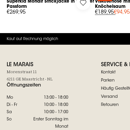
Superkid Mohair Strickjacke in lockerer
Viskosehose m
g in to add Superkid Mohair Strickjacke in lockerer Passform to
Log in to add Viskose
Passform
Knöchelsaum
€269,95
€189,95
€94,95
Kauf auf Rechnung möglich
LE MARAIS
SERVICE &
Morenstraat 11
Kontakt
6211 GE Maastricht - NL
Parken
Öffnungszeiten
Häufig Gestell
Versand
Mo
13:00 - 18:00
Di - Fr
10:00 - 18:00
Retouren
Sa
10:00 - 17:00
So
Erster Sonntag im
Monat