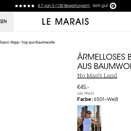
4.7
von
5 (
130
Bewertungen
)
Sehr gut
Le Marais
KEN
 Basic-Ripp-Top aus Baumwolle
ÄRMELLOSES B
AUS BAUMWO
No Man's Land
€45,-
inkl. MwSt.
Farbe
:
6501-Weiß