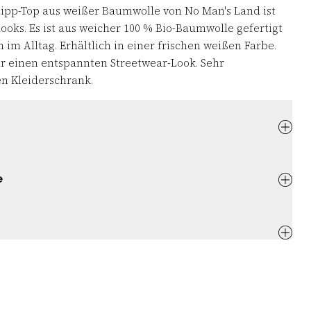
Ripp-Top aus weißer Baumwolle von No Man's Land ist
tlooks. Es ist aus weicher 100 % Bio-Baumwolle gefertigt
im Alltag. Erhältlich in einer frischen weißen Farbe.
für einen entspannten Streetwear-Look. Sehr
n Kleiderschrank.
e
XS
S
M
L
XL
XS
S