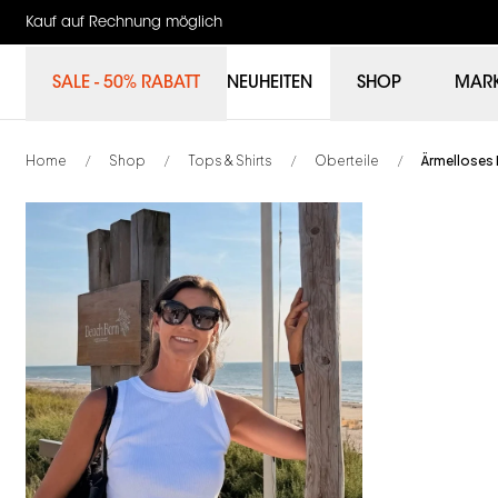
Kauf auf Rechnung möglich
SALE - 50% RABATT
NEUHEITEN
SHOP
MAR
Home
Shop
Tops & Shirts
Oberteile
Ärmelloses
/
/
/
/