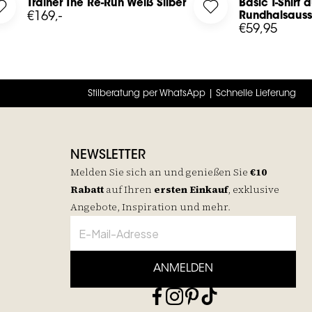
Trainer The Re-Run Weiß Silber
Basic T-Shirt
 your wishlist
Log in to add Trainer The Re-Run Weiß Silber to your wishlist
Log in to add Basic
€169,-
Rundhalsauss
€59,95
Stilberatung per WhatsApp | Schnelle Lieferung
NEWSLETTER
Melden Sie sich an und genießen Sie
€10
Rabatt
auf
Ihren
ersten Einkauf
, exklusive
Angebote, Inspiration und mehr.
ANMELDEN