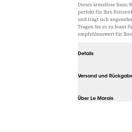
Dieses ärmellose Basic-
perfekt für Ihre Freizei
und trägt sich angenehm 
Tragen Sie es zu Jeans 
empfehlenswert für Ihre
Details
Versand und Rückgab
Über Le Marais
L
XL
S
M
L
XL
XXL
XS