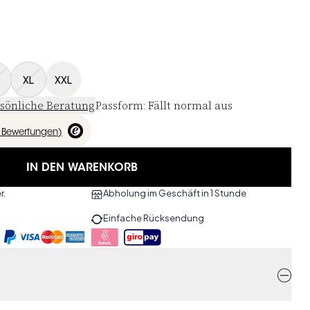
XL
XXL
sönliche Beratung
Passform
:
Fällt normal aus
Bewertungen
)
IN DEN WARENKORB
r.
Abholung im Geschäft in 1 Stunde
Einfache Rücksendung