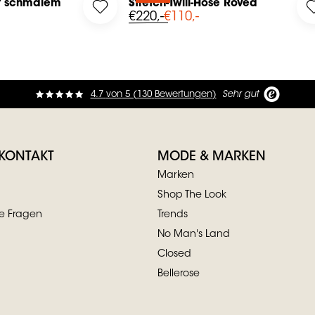
it schmalem
Stretch-Twill-Hose Rovea
 your wishlist
hose mit schmalem Knöchelsaum to your wishlist
Log in to add Stretch-Twill-Hose Rovea to
€220,-
€110,-
4.7
von
5 (
130
Bewertungen
)
Sehr gut
 KONTAKT
MODE & MARKEN
Marken
Shop The Look
te Fragen
Trends
No Man's Land
Closed
Bellerose