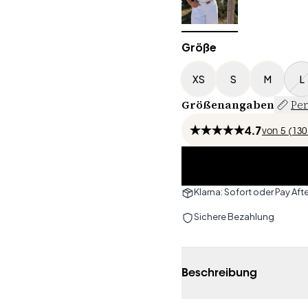
Größe
XS
S
M
L
Größenangaben
Per
4.7
von
5 (
130
Klarna: Sofort oder Pay Afte
Sichere Bezahlung
Beschreibung