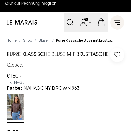
Kauf auf Rechnung möglich
4.7
von
5 (
130
Bewertungen
)
Le Marais
Open 
Home
Shop
Blusen
Kurze Klassische Bluse mit Brusttasche
/
/
/
KURZE KLASSISCHE BLUSE MIT BRUSTTASCHE
Log in
Closed
€160,-
inkl. MwSt.
Farbe
:
MAHAGONY BROWN 963