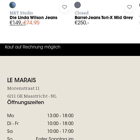
Log in to add Die Linda Wilson Jeans to your wishlist
Log in to add Barrel-Jeans Tori-X
Log 
MKT Studio
Closed
Die Linda Wilson Jeans
Barrel-Jeans Tori-X Mid Grey
€149,-
€74,95
€250,-
Kauf auf Rechnung möglich
4.7
von
5 (
130
Bewertungen
)
LE MARAIS
Morenstraat 11
6211 GE Maastricht - NL
Öffnungszeiten
Mo
13:00 - 18:00
Di - Fr
10:00 - 18:00
Sa
10:00 - 17:00
So
Erster Sonntag im