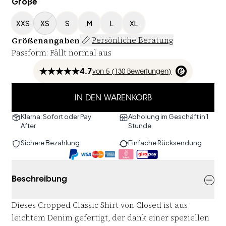
Größe
XXS
XS
S
M
L
XL
Größenangaben
Persönliche Beratung
Passform
:
Fällt normal aus
4.7
von
5 (
130
Bewertungen
)
IN DEN WARENKORB
Klarna: Sofort oder Pay
Abholung im Geschäft in 1
After.
Stunde
Sichere Bezahlung
Einfache Rücksendung
Beschreibung
Dieses Cropped Classic Shirt von Closed ist aus
leichtem Denim gefertigt, der dank einer speziellen