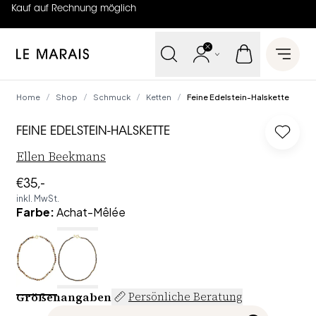
Kauf auf Rechnung möglich
4.7
von
5 (
130
Bewertungen
)
Le Marais
Open 
Home
Shop
Schmuck
Ketten
Feine Edelstein-Halskette
/
/
/
/
FEINE EDELSTEIN-HALSKETTE
Log in
Ellen Beekmans
€35,-
inkl. MwSt.
Farbe
:
Achat-Mêlée
Größenangaben
Persönliche Beratung