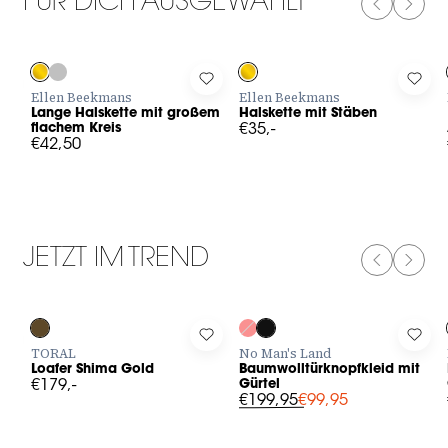
FÜR DICH AUSGEWÄHLT
PREVIOUS
NEXT
Log in to add Lange Halskette mit großem flachem Kreis to yo
Log in to add Halskette mit Stäbe
Log 
Ellen Beekmans
Ellen Beekmans
Lange Halskette mit großem
Halskette mit Stäben
flachem Kreis
€35,-
€42,50
JETZT IM TREND
PREVIOUS
NEXT
-50%
Log in to add Loafer Shima Gold to your wishlist
Log in to add Baumwolltürknopfkle
Log 
TORAL
No Man's Land
Loafer Shima Gold
Baumwolltürknopfkleid mit
€179,-
Gürtel
€199,95
€99,95