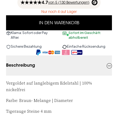
4.7
von
5 (
130
Bewertungen
)
Nur noch 4 auf Lager
IN DEN WARENKORB
Klarna: Sofort oder Pay
Sofort im Geschäft
After.
abholbereit
Sichere Bezahlung
Einfache Rücksendung
Beschreibung
Vergoldet auf langlebigem Edelstahl | 100%
nickelfrei
Farbe: Braun-
Melange | D
iameter
Tigerauge Steine 4 mm