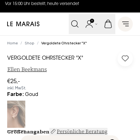
Vor 15:00 Uhr bestellt, heute versendet
4.7
von
5 (
130
Bewertungen
)
Le Marais
Open 
Home
Shop
Vergoldete Ohrstecker "X"
/
/
VERGOLDETE OHRSTECKER "X"
Log in
Ellen Beekmans
€25,-
inkl. MwSt.
Farbe
:
Goud
Größenangaben
Persönliche Beratung