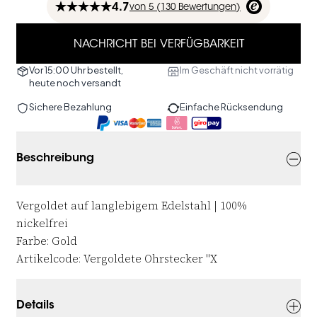
4.7
von
5 (
130
Bewertungen
)
NACHRICHT BEI VERFÜGBARKEIT
Vor 15:00 Uhr bestellt,
Im Geschäft nicht vorrätig
heute noch versandt
Sichere Bezahlung
Einfache Rücksendung
Beschreibung
Vergoldet auf langlebigem Edelstahl | 100%
nickelfrei
Farbe: Gold
Artikelcode: Vergoldete Ohrstecker "X
Details