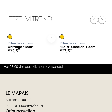
JETZT IM TREND
PREVIOUS
NEXT
Log in to add Ohrringe "Bold" to your wishlist
Log in to add “Bold” Creolen 1.5c
Ellen Beekmans
Ellen Beekmans
Ohrringe "Bold"
“Bold” Creolen 1.5cm
€32,50
€27,50
Vor 15:00 Uhr bestellt, heute versendet
4.7
von
5 (
130
Bewertungen
)
LE MARAIS
Morenstraat 11
6211 GE Maastricht - NL
Öffnungszeiten