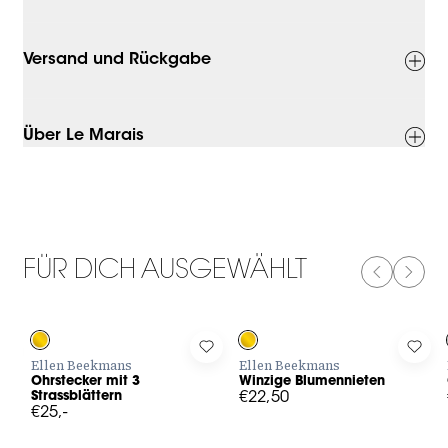
Versand und Rückgabe
Über Le Marais
FÜR DICH AUSGEWÄHLT
PREVIOUS
NEXT
Log in to add Ohrstecker mit 3 Strassblättern to your wishlist
Log in to add Winzige Blumenniet
Log 
Ellen Beekmans
Ellen Beekmans
Ohrstecker mit 3
Winzige Blumennieten
Strassblättern
€22,50
€25,-