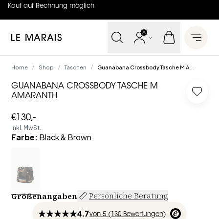
Kauf auf Rechnung möglich
4.7
von
5 (
130
Bewertungen
)
Le Marais
Open 
Home
Shop
Taschen
Guanabana Crossbody Tasche M Amaranth
/
/
/
GUANABANA CROSSBODY TASCHE M
Log i
AMARANTH
€130,-
inkl. MwSt.
Farbe
:
Black & Brown
Größenangaben
Persönliche Beratung
4.7
von
5 (
130
Bewertungen
)