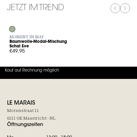
JETZT IM TREND
PREVIOUS
NEXT
Log in to add Baumwolle-Modal-Mischung Schal Eve to your w
MOMENT IN MAY
Baumwolle-Modal-Mischung
Schal Eve
€49,95
Kauf auf Rechnung möglich
4.7
von
5 (
130
Bewertungen
)
LE MARAIS
Morenstraat 11
6211 GE Maastricht - NL
Öffnungszeiten