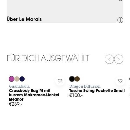
Über Le Marais
FÜR DICH AUSGEWÄHLT
PREVIOUS
NEXT
Log in to add Crossbody Bag M mit kurzem Makramee-Henkel E
Log in to add Tasche Swing Poche
Log 
Guanabana
Dragon Diffusion
Crossbody Bag M mit
Tasche Swing Pochette Small
kurzem Makramee-Henkel
€100,-
Eleanor
€239,-