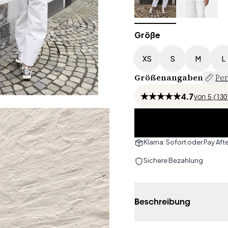
Größe
XS
S
M
L
Größenangaben
Per
4.7
von
5 (
130
Klarna: Sofort oder Pay Afte
Sichere Bezahlung
Beschreibung