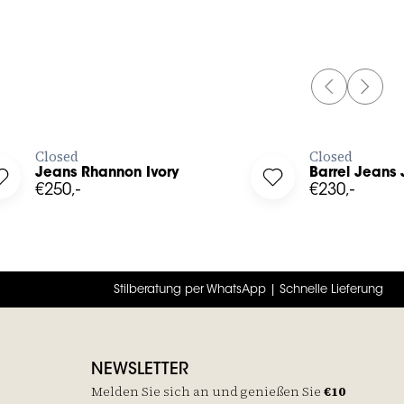
PREVIOUS 
NEXT 
JETZT BESTELLEN
JE
Closed
Closed
Jeans Rhannon Ivory
Barrel Jeans 
t
Log in to add Jeans Rhannon Ivory to your wishlist
Log in to add Barrel 
€250,-
€230,-
Stilberatung per WhatsApp | Schnelle Lieferung
NEWSLETTER
Melden Sie sich an und genießen Sie
€10