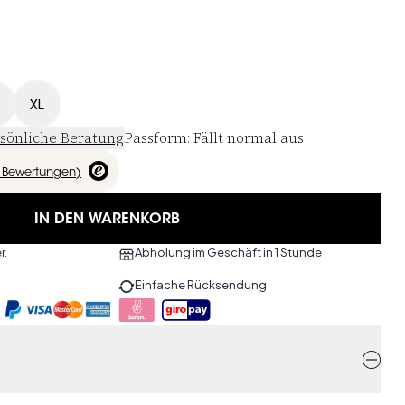
XL
sönliche Beratung
Passform
:
Fällt normal aus
Bewertungen
)
IN DEN WARENKORB
r.
Abholung im Geschäft in 1 Stunde
Einfache Rücksendung