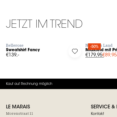
JETZT IM TREND
JETZT BESTELLEN
JET
Bellerose
No Man's Land
-50%
Sweatshirt Fancy
Midikleid mit P
g in to add Sweatshirt Fancy to your wishlist
Log in to add Midikleid
€139,-
€179,95
€89,95
Kauf auf Rechnung möglich
LE MARAIS
SERVICE &
Morenstraat 11
Kontakt