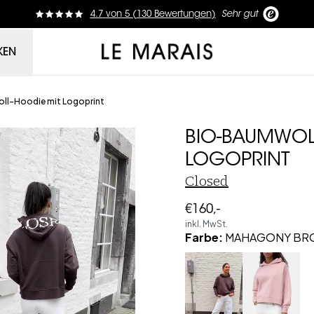
4.7
von
5 (
130
Bewertungen
)
Sehr gut
Le Marais
KEN
ll-Hoodie mit Logoprint
BIO-BAUMWOL
LOGOPRINT
Closed
€160,-
inkl. MwSt.
Farbe
:
MAHAGONY BR