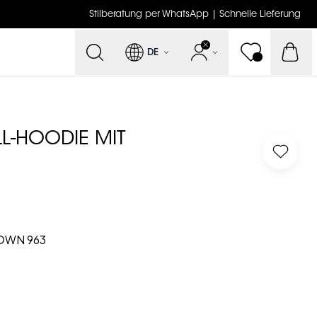
Stilberatung per WhatsApp | Schnelle Lieferung
DE
L-HOODIE MIT
Log in 
OWN 963