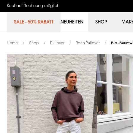
Kauf auf Rechnung möglich
SALE - 50% RABATT
NEUHEITEN
SHOP
MAR
Home
Shop
Pullover
Rosa Pullover
Bio-Baumwo
/
/
/
/