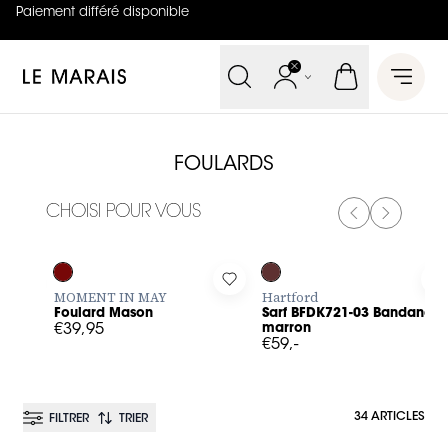
Paiement différé disponible
4.8
sur
5 (
42
Avis
)
Le Marais
Open 
FOULARDS
CHOISI POUR VOUS
PREVIOUS SL
NEXT SL
Log in to add Foulard Mason to your wishlist
Log in to add Sarf BFDK721-0
L
MOMENT IN MAY
Hartford
Foulard Mason
Sarf BFDK721-03 Bandana
€39,95
marron
€59,-
34 ARTICLES
FILTRER
TRIER