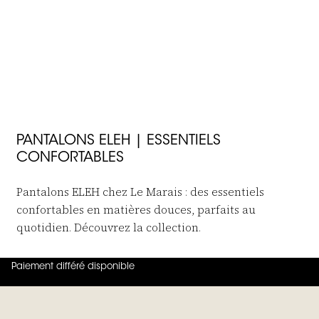
bienvenue
JOIN THE FAMILY
PANTALONS ELEH | ESSENTIELS
CONFORTABLES
Pantalons ELEH chez Le Marais : des essentiels
confortables en matières douces, parfaits au
quotidien. Découvrez la collection.
Paiement différé disponible
4.8
sur
5 (
42
Avis
)