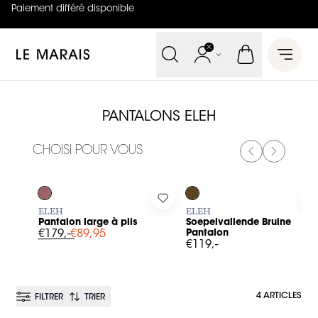
Paiement différé disponible
4.8
sur
5 (
42
Avis
)
Le Marais
Open 
PANTALONS ELEH
CHOISI POUR VOUS
PREVIOUS SL
NEXT SL
-50%
Log in to add Pantalon large à plis to your wishlist
Log in to add Soepelvallende 
L
ELEH
ELEH
Pantalon large à plis
Soepelvallende Bruine
€179,-
€89,95
Pantalon
€119,-
4 ARTICLES
FILTRER
TRIER
BESTSELLER