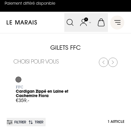
Paiement différé disponible
4.8
sur
5 (
42
Avis
)
Le Marais
Open 
GILETS FFC
CHOISI POUR VOUS
PREVIOUS SL
NEXT SL
Log in to add Cardigan Zippé en Laine et Cachemire Fiora t
FFC
Cardigan Zippé en Laine et
Cachemire Fiora
€359,-
1 ARTICLE
FILTRER
TRIER