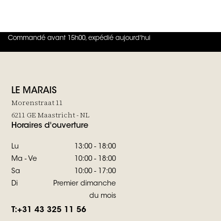
Pantalon Flare en Laine Flye
Soepelvallende Pantalon Met
€240,-
Bandplooi
€145,-
Commandé avant 15h00, expédié aujourd'hui
4.8
sur
5 (
42
Avis
)
LE MARAIS
Morenstraat 11
6211 GE Maastricht - NL
Horaires d'ouverture
Lu
13:00 - 18:00
Ma - Ve
10:00 - 18:00
Sa
10:00 - 17:00
Di
Premier dimanche
du mois
T:
+31 43 325 11 56