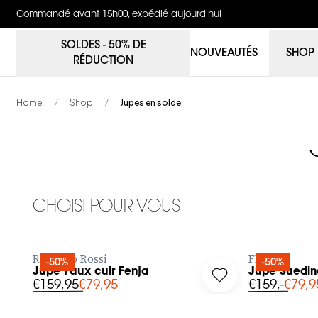
Commandé avant 15h00, expédié aujourd'hui
SOLDES - 50% DE
NOUVEAUTÉS
SHOP
RÉDUCTION
Home
Shop
Jupes en solde
/
/
32
34
36
38
40
36
38
CHOISI POUR VOUS
AJOUTER RAPIDEMENT
AJO
Raffaello Rossi
FFC
-50%
-50%
Jupe Faux cuir Fenja
Jupe Suedin
Log in to add Jupe Faux cuir Fenja to your wishlist
Log in to add Jupe 
€159,95
€79,95
€159,-
€79,9
36
38
40
42
34
32
34