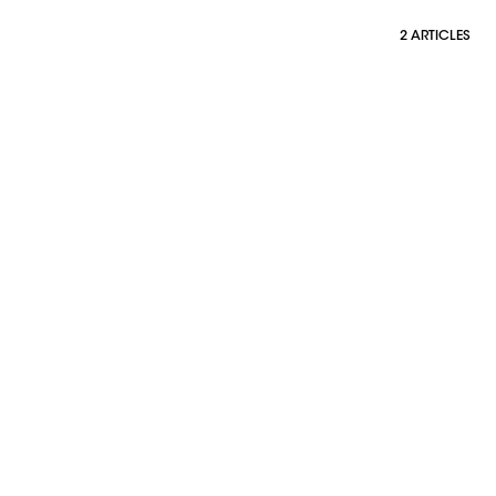
2 ARTICLES
ais"
ifs,
g +
ion