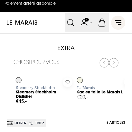
Paiement différé disponible
4.8
sur
5 (
42
Avis
)
Le Marais
Open 
EXTRA
CHOISI POUR VOUS
PREVIOUS SL
NEXT SL
Log in to add Steamery Stockholm Dislisher to your wishlis
Log in to add Sac en toile Le M
L
Steamery Stockholm
Le Marais
Steamery Stockholm
Sac en toile Le Marais L
Dislisher
€20,-
€45,-
8 ARTICLES
FILTRER
TRIER