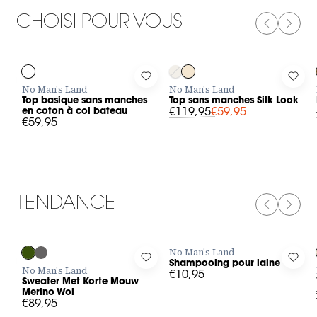
CHOISI POUR VOUS
PREVIOUS
NEXT
-50%
Log in to add Top basique sans manches en coton à col bateau
Log in to add Top sans manches Si
Log 
No Man's Land
No Man's Land
Top basique sans manches
Top sans manches Silk Look
en coton à col bateau
€119,95
€59,95
€59,95
TENDANCE
PREVIOUS
NEXT
No Man's Land
Log in to add Sweater Met Korte Mouw Merino Wol to your wis
Log in to add Shampooing pour lai
Log i
Shampooing pour laine
No Man's Land
€10,95
Sweater Met Korte Mouw
Merino Wol
€89,95