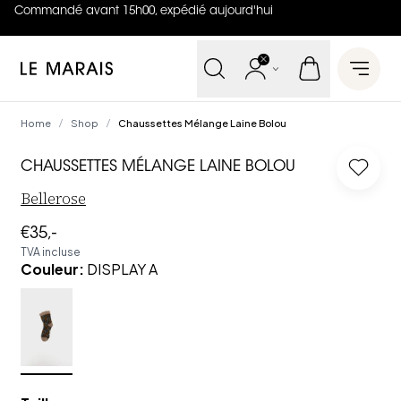
Commandé avant 15h00, expédié aujourd'hui
4.8
sur
5 (
42
Avis
)
Le Marais
Open 
Home
Shop
Chaussettes Mélange Laine Bolou
/
/
CHAUSSETTES MÉLANGE LAINE BOLOU
Log in
Bellerose
€35,-
TVA incluse
Couleur
:
DISPLAY A