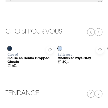
CHOISI POUR VOUS
PREVIOUS
NEXT
Log in to add Blouse en Denim Cropped Classic to your wishli
Log in to add Chemisier Rayé Grey
Log 
Closed
Bellerose
Blouse en Denim Cropped
Chemisier Rayé Grey
Classic
€149,-
€160,-
TENDANCE
PREVIOUS
NEXT
-50%