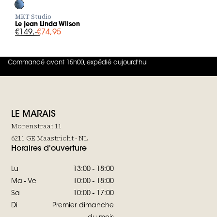
Log in to add Le jean Linda Wilson to your wishlist
MKT Studio
Le jean Linda Wilson
€149,-
€74,95
Commandé avant 15h00, expédié aujourd'hui
4.8
sur
5 (
42
Avis
)
LE MARAIS
Morenstraat 11
6211 GE Maastricht - NL
Horaires d'ouverture
Lu
13:00 - 18:00
Ma - Ve
10:00 - 18:00
Sa
10:00 - 17:00
Di
Premier dimanche