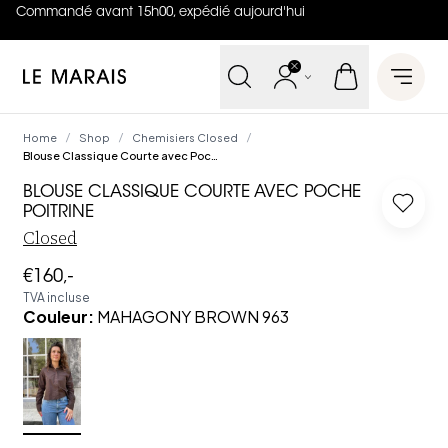
Commandé avant 15h00, expédié aujourd'hui
4.8
sur
5 (
42
Avis
)
Le Marais
Open 
Home
Shop
Chemisiers Closed
/
/
/
Blouse Classique Courte avec Poche Poitrine
BLOUSE CLASSIQUE COURTE AVEC POCHE
Log in
POITRINE
Closed
€160,-
TVA incluse
Couleur
:
MAHAGONY BROWN 963