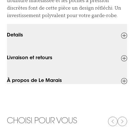
doublure matelassée et les poches à pression
discrètes font de cette pièce un design réfléchi. Un
investissement polyvalent pour votre garde-robe.
Details
Livraison et retours
À propos de Le Marais
CHOISI POUR VOUS
PREVIOUS
NEXT
-50%