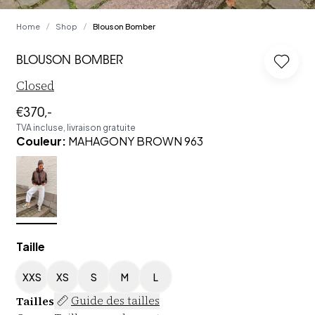
Home
Shop
Blouson Bomber
/
/
BLOUSON BOMBER
Log in
Closed
€370,-
TVA incluse, livraison gratuite
Couleur
:
MAHAGONY BROWN 963
Taille
XXS
XS
S
M
L
Tailles
Guide des tailles